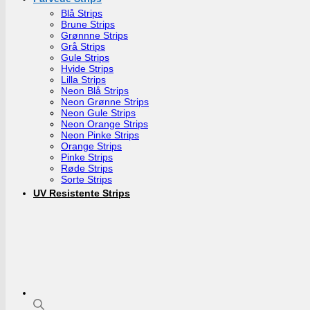
Blå Strips
Brune Strips
Grønnne Strips
Grå Strips
Gule Strips
Hvide Strips
Lilla Strips
Neon Blå Strips
Neon Grønne Strips
Neon Gule Strips
Neon Orange Strips
Neon Pinke Strips
Orange Strips
Pinke Strips
Røde Strips
Sorte Strips
UV Resistente Strips