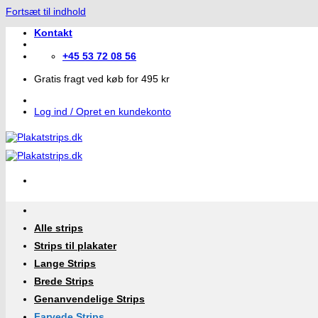
Fortsæt til indhold
Kontakt
+45 53 72 08 56
Gratis fragt ved køb for 495 kr
Log ind / Opret en kundekonto
Alle strips
Strips til plakater
Lange Strips
Brede Strips
Genanvendelige Strips
Farvede Strips