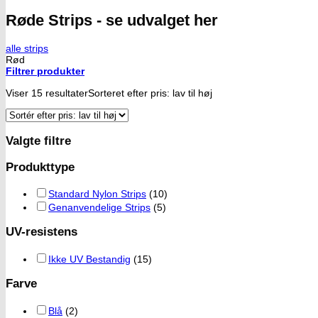
Røde Strips - se udvalget her
alle strips
Rød
Filtrer produkter
Viser 15 resultater
Sorteret efter pris: lav til høj
Valgte filtre
Produkttype
Standard Nylon Strips
(10)
Genanvendelige Strips
(5)
UV-resistens
Ikke UV Bestandig
(15)
Farve
Blå
(2)