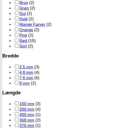
Brun
(2)
Grøn
(2)
Gul
(2)
Hvid
(2)
Mange Farver
(2)
Orange
(2)
Pink
(2)
Rød
(15)
Sort
(2)
Bredde
2,5 mm
(3)
4,8 mm
(4)
7,6 mm
(6)
9 mm
(2)
Længde
100 mm
(3)
200 mm
(4)
300 mm
(1)
368 mm
(2)
370 mm
(1)