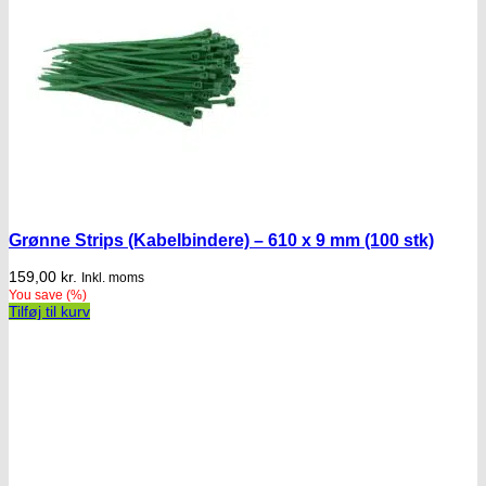
Grønne Strips (Kabelbindere) – 610 x 9 mm (100 stk)
159,00
kr.
Inkl. moms
You save
(
%)
Tilføj til kurv