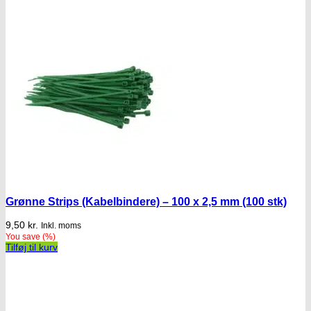
Grønne Strips (Kabelbindere) – 100 x 2,5 mm (100 stk)
9,50
kr.
Inkl. moms
You save
(
%)
Tilføj til kurv