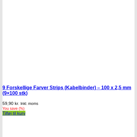
9 Forskellige Farver Strips (Kabelbinder) – 100 x 2,5 mm
(9×100 stk)
59,90
kr.
Inkl. moms
You save
(
%)
Tilføj til kurv