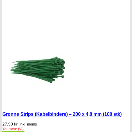
Grønne Strips (Kabelbindere) – 200 x 4,8 mm (100 stk)
27,90
kr.
Inkl. moms
You save
(
%)