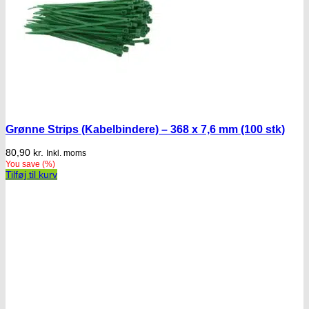
Grønne Strips (Kabelbindere) – 368 x 7,6 mm (100 stk)
80,90
kr.
Inkl. moms
You save
(
%)
Tilføj til kurv