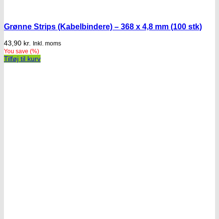
Grønne Strips (Kabelbindere) – 368 x 4,8 mm (100 stk)
43,90
kr.
Inkl. moms
You save
(
%)
Tilføj til kurv