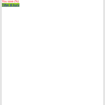
You save
(
%)
Tilføj til kurv