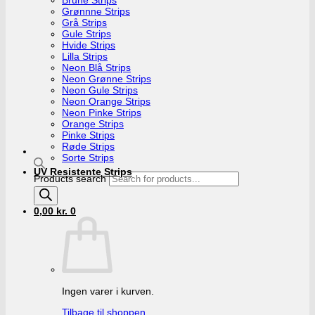
Grønnne Strips
Grå Strips
Gule Strips
Hvide Strips
Lilla Strips
Neon Blå Strips
Neon Grønne Strips
Neon Gule Strips
Neon Orange Strips
Neon Pinke Strips
Orange Strips
Pinke Strips
Røde Strips
Sorte Strips
UV Resistente Strips
Products search
0,00
kr.
0
Ingen varer i kurven.
Tilbage til shoppen