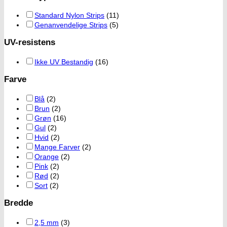
Standard Nylon Strips
(11)
Genanvendelige Strips
(5)
UV-resistens
Ikke UV Bestandig
(16)
Farve
Blå
(2)
Brun
(2)
Grøn
(16)
Gul
(2)
Hvid
(2)
Mange Farver
(2)
Orange
(2)
Pink
(2)
Rød
(2)
Sort
(2)
Bredde
2,5 mm
(3)