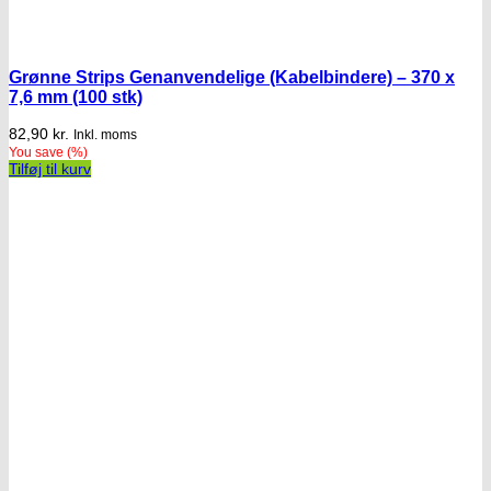
Grønne Strips Genanvendelige (Kabelbindere) – 370 x
7,6 mm (100 stk)
82,90
kr.
Inkl. moms
You save
(
%)
Tilføj til kurv