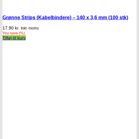
Grønne Strips (Kabelbindere) – 140 x 3,6 mm (100 stk)
17,90
kr.
Inkl. moms
You save
(
%)
Tilføj til kurv