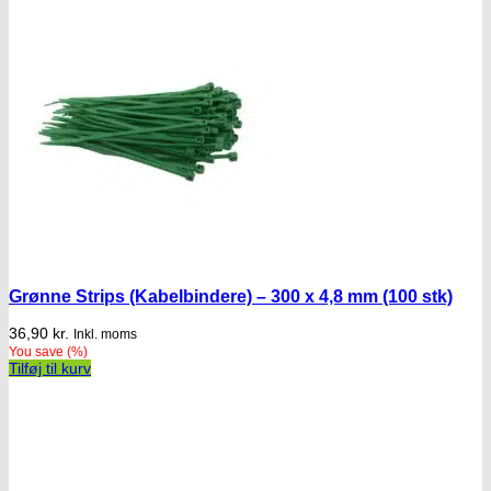
Grønne Strips (Kabelbindere) – 300 x 4,8 mm (100 stk)
36,90
kr.
Inkl. moms
You save
(
%)
Tilføj til kurv