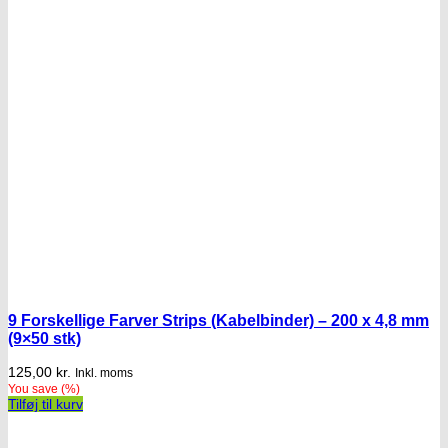
9 Forskellige Farver Strips (Kabelbinder) – 200 x 4,8 mm
(9×50 stk)
125,00
kr.
Inkl. moms
You save
(
%)
Tilføj til kurv