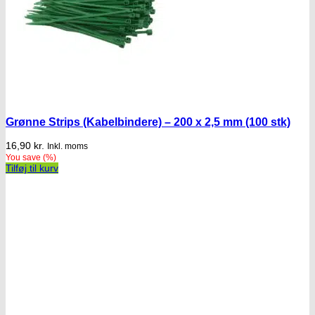
Grønne Strips (Kabelbindere) – 200 x 2,5 mm (100 stk)
16,90
kr.
Inkl. moms
You save
(
%)
Tilføj til kurv