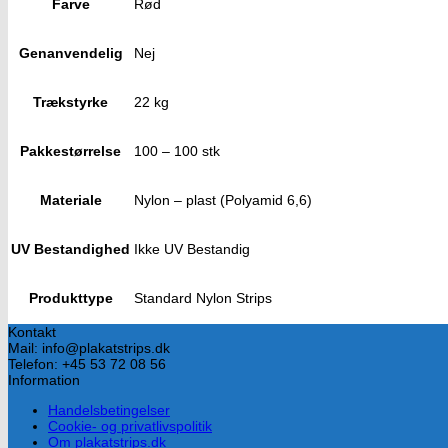
Farve
Rød
Genanvendelig
Nej
Trækstyrke
22 kg
Pakkestørrelse
100 – 100 stk
Materiale
Nylon – plast (Polyamid 6,6)
UV Bestandighed
Ikke UV Bestandig
Produkttype
Standard Nylon Strips
Kontakt
Mail: info@plakatstrips.dk
Telefon: +45 53 72 08 56
Information
Handelsbetingelser
Cookie- og privatlivspolitik
Om plakatstrips.dk