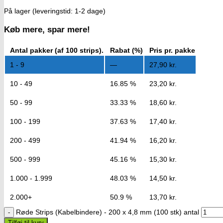
På lager (leveringstid: 1-2 dage)
Køb mere, spar mere!
Antal pakker (af 100 strips).
Rabat (%)
Pris pr. pakke
1 - 9
—
27,90
kr.
10 - 49
16.85 %
23,20
kr.
50 - 99
33.33 %
18,60
kr.
100 - 199
37.63 %
17,40
kr.
200 - 499
41.94 %
16,20
kr.
500 - 999
45.16 %
15,30
kr.
1.000 - 1.999
48.03 %
14,50
kr.
2.000+
50.9 %
13,70
kr.
Røde Strips (Kabelbindere) - 200 x 4,8 mm (100 stk) antal
Tilføj til kurv