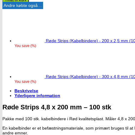
Andre købte også…
Røde Strips (Kabelbindere) - 200 x 2,5 mm (10
You save
(
%)
Røde Strips (Kabelbindere) - 300 x 4,8 mm (10
You save
(
%)
Beskrivelse
Yderligere information
Røde Strips 4,8 x 200 mm – 100 stk
Pakke med 100 stk. kabelbindere i Rød kvalitetsplast. Måler 4,8 x 2
En kabelbinder er et befæstningsmateriale, som primært bruges til at 
andre emner.