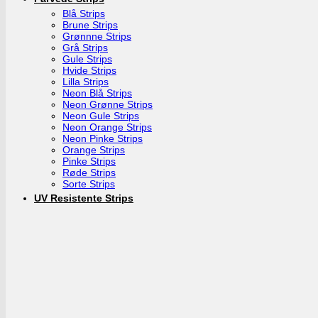
Blå Strips
Brune Strips
Grønnne Strips
Grå Strips
Gule Strips
Hvide Strips
Lilla Strips
Neon Blå Strips
Neon Grønne Strips
Neon Gule Strips
Neon Orange Strips
Neon Pinke Strips
Orange Strips
Pinke Strips
Røde Strips
Sorte Strips
UV Resistente Strips