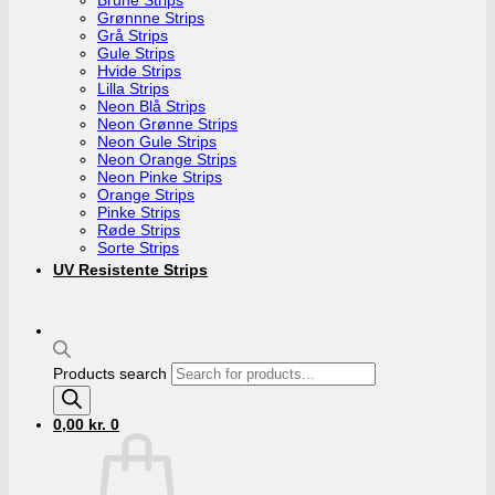
Grønnne Strips
Grå Strips
Gule Strips
Hvide Strips
Lilla Strips
Neon Blå Strips
Neon Grønne Strips
Neon Gule Strips
Neon Orange Strips
Neon Pinke Strips
Orange Strips
Pinke Strips
Røde Strips
Sorte Strips
UV Resistente Strips
Products search
0,00
kr.
0