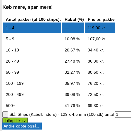
Køb mere, spar mere!
Antal pakker (af 100 strips).
Rabat (%)
Pris pr. pakke
1 - 4
—
119,00
kr.
5 - 9
10.08 %
107,00
kr.
10 - 19
20.67 %
94,40
kr.
20 - 49
27.48 %
86,30
kr.
50 - 99
32.27 %
80,60
kr.
100 - 199
35.97 %
76,20
kr.
200 - 499
39.08 %
72,50
kr.
500+
41.76 %
69,30
kr.
Stål Strips (Kabelbindere) - 129 x 4,5 mm (100 stk) antal
Tilføj til kurv
Andre købte også…