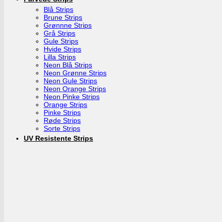
Blå Strips
Brune Strips
Grønnne Strips
Grå Strips
Gule Strips
Hvide Strips
Lilla Strips
Neon Blå Strips
Neon Grønne Strips
Neon Gule Strips
Neon Orange Strips
Neon Pinke Strips
Orange Strips
Pinke Strips
Røde Strips
Sorte Strips
UV Resistente Strips