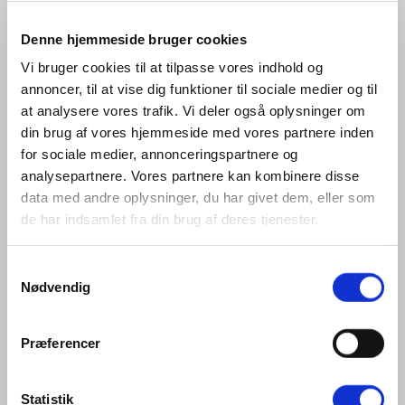
13 mm
(1)
Længde
Denne hjemmeside bruger cookies
Vi bruger cookies til at tilpasse vores indhold og
50 meter
(3)
98 mm
(1)
annoncer, til at vise dig funktioner til sociale medier og til
100 mm
(20)
at analysere vores trafik. Vi deler også oplysninger om
120 mm
(2)
din brug af vores hjemmeside med vores partnere inden
129 mm
(1)
for sociale medier, annonceringspartnere og
140 mm
(6)
160 mm
(1)
analysepartnere. Vores partnere kan kombinere disse
197 mm
(1)
data med andre oplysninger, du har givet dem, eller som
200 mm
(42)
de har indsamlet fra din brug af deres tjenester.
230 mm
(1)
250 mm
(2)
290 mm
(1)
Samtykkevalg
292 mm
(3)
Nødvendig
300 mm
(16)
360 mm
(2)
365 mm
(1)
Præferencer
368 mm
(23)
370 mm
(10)
380 mm
(5)
430 mm
(4)
Statistik