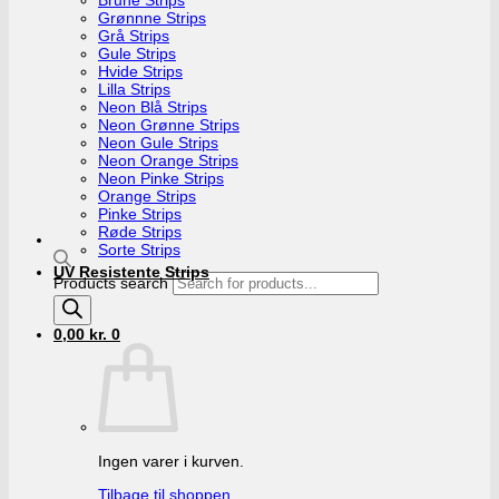
Grønnne Strips
Grå Strips
Gule Strips
Hvide Strips
Lilla Strips
Neon Blå Strips
Neon Grønne Strips
Neon Gule Strips
Neon Orange Strips
Neon Pinke Strips
Orange Strips
Pinke Strips
Røde Strips
Sorte Strips
UV Resistente Strips
Products search
0,00
kr.
0
Ingen varer i kurven.
Tilbage til shoppen