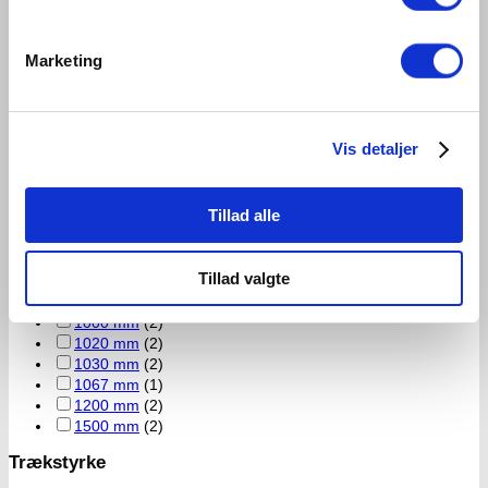
450 mm
(1)
500 mm
(2)
500 meter
(2)
Marketing
530 mm
(6)
540 mm
(10)
610 mm
(13)
680 mm
(1)
Vis detaljer
710 mm
(1)
730 mm
(1)
740 mm
(2)
Tillad alle
750 mm
(13)
775 mm
(7)
840 mm
(1)
Tillad valgte
850 mm
(1)
920 mm
(3)
1000 mm
(2)
1020 mm
(2)
1030 mm
(2)
1067 mm
(1)
1200 mm
(2)
1500 mm
(2)
Trækstyrke