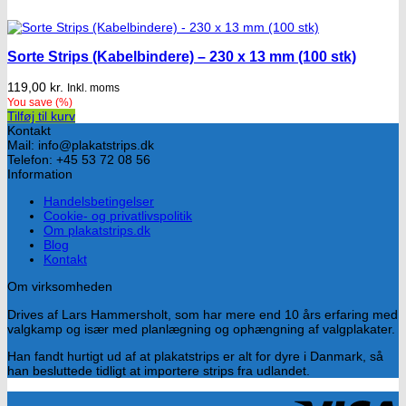
Sorte Strips (Kabelbindere) – 230 x 13 mm (100 stk)
119,00
kr.
Inkl. moms
You save
(
%)
Tilføj til kurv
Kontakt
Mail: info@plakatstrips.dk
Telefon: +45 53 72 08 56
Information
Handelsbetingelser
Cookie- og privatlivspolitik
Om plakatstrips.dk
Blog
Kontakt
Om virksomheden
Drives af Lars Hammersholt, som har mere end 10 års erfaring med
valgkamp og især med planlægning og ophængning af valgplakater.
Han fandt hurtigt ud af at plakatstrips er alt for dyre i Danmark, så
han besluttede tidligt at importere strips fra udlandet.