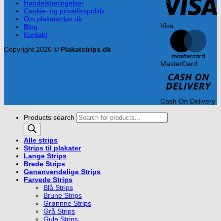
Handelsbetingelser
Cookie- og privatlivspolitik
Om plakatstrips.dk
Visa
Blog
Kontakt
Copyright 2026 ©
Plakatstrips.dk
MasterCard
Cash On Delivery
Products search
Alle strips
Strips til plakater
Lange Strips
Brede Strips
Genanvendelige Strips
Farvede Strips
Blå Strips
Brune Strips
Grønnne Strips
Grå Strips
Gule Strips