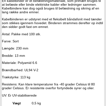
En kabelbinder er et befæstningsmateriale, som primært bruges til
at befæste eller binde elektriske kabler eller ledninger sammen.
Kabelbindere kan dog også bruges til befæstning og sikring af en
lang række andre emner.
Kabelbinderen er udstyret med et fleksibelt båndafsnit med tænder
som stikkes igennem hovedet. Binderen strammes derefter op indtil
den sidder godt fast om emnet.
Antal: Pakke med 100 stk.
Farve: Sort
Længde: 230 mm
Bredde: 13 mm
Materiale: Polyamid 6.6
Brændbarhed: UL94 V-2
Trækstyrke: 113 kg
Resistens: Kan klare temperaturer fra -40 grader Celsius til 80
grader Celsius. Er resistente overfor fortyndede syrer og olier.
UV: Er UV-stabiliserede
Vægt
0,5 kg