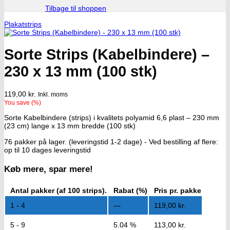
Tilbage til shoppen
Plakatstrips
Sorte Strips (Kabelbindere) –
230 x 13 mm (100 stk)
119,00
kr.
Inkl. moms
You save
(
%)
Sorte Kabelbindere (strips) i kvalitets polyamid 6,6 plast – 230 mm
(23 cm) lange x 13 mm bredde (100 stk)
76 pakker på lager. (leveringstid 1-2 dage) - Ved bestilling af flere:
op til 10 dages leveringstid
Køb mere, spar mere!
Antal pakker (af 100 strips).
Rabat (%)
Pris pr. pakke
1 - 4
—
119,00
kr.
5 - 9
5.04 %
113,00
kr.