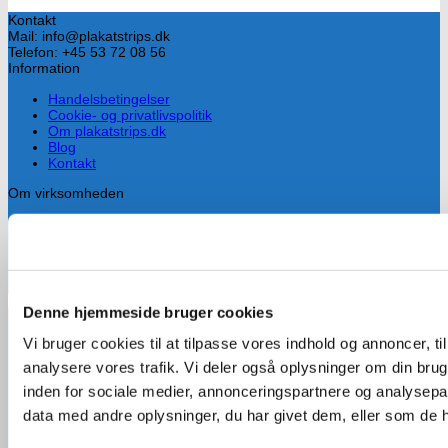
Kontakt
Mail: info@plakatstrips.dk
Telefon: +45 53 72 08 56
Information
Handelsbetingelser
Cookie- og privatlivspolitik
Om plakatstrips.dk
Blog
Kontakt
Om virksomheden
Drives af Lars Hammersholt, som har mere end 10 års erfaring med
valgkamp og især med planlægning og ophængning af valgplakater.
Han fandt hurtigt ud af at plakatstrips er alt for dyre i Danmark, så
han besluttede tidligt at importere strips fra udlandet.
Denne hjemmeside bruger cookies
Handelsbetingelser
Vi bruger cookies til at tilpasse vores indhold og annoncer, til 
Cookie- og privatlivspolitik
Om plakatstrips.dk
analysere vores trafik. Vi deler også oplysninger om din br
Visa
Blog
inden for sociale medier, annonceringspartnere og analysepa
Kontakt
data med andre oplysninger, du har givet dem, eller som de ha
Copyright 2026 ©
Plakatstrips.dk