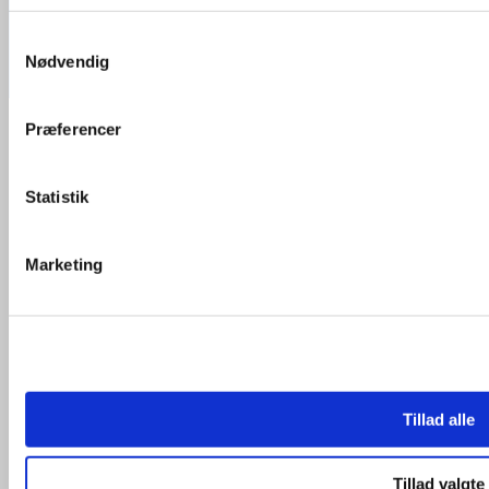
MasterCard
Samtykkevalg
Nødvendig
Cash On Delivery
Products search
Præferencer
Alle strips
Strips til plakater
Statistik
Lange Strips
Brede Strips
Genanvendelige Strips
Farvede Strips
Marketing
Blå Strips
Brune Strips
Grønnne Strips
Grå Strips
Gule Strips
Hvide Strips
Lilla Strips
Neon Blå Strips
Tillad alle
Neon Grønne Strips
Neon Gule Strips
Neon Orange Strips
Neon Pinke Strips
Tillad valgte