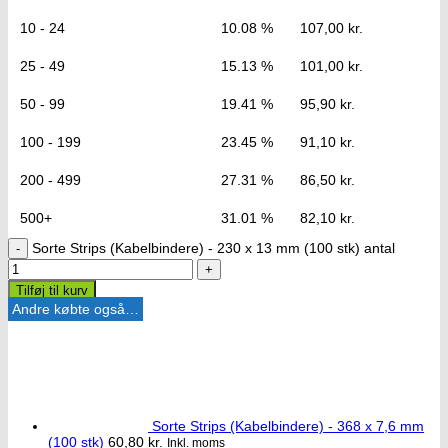
10 - 24
10.08 %
107,00
kr.
25 - 49
15.13 %
101,00
kr.
50 - 99
19.41 %
95,90
kr.
100 - 199
23.45 %
91,10
kr.
200 - 499
27.31 %
86,50
kr.
500+
31.01 %
82,10
kr.
Sorte Strips (Kabelbindere) - 230 x 13 mm (100 stk) antal
Tilføj til kurv
Andre købte også…
Sorte Strips (Kabelbindere) - 368 x 7,6 mm
(100 stk)
60,80
kr.
Inkl. moms