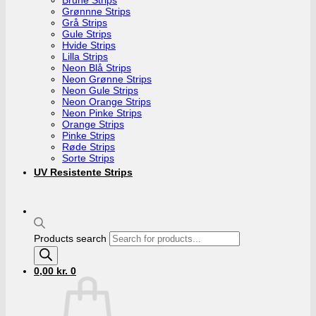
Grønnne Strips
Grå Strips
Gule Strips
Hvide Strips
Lilla Strips
Neon Blå Strips
Neon Grønne Strips
Neon Gule Strips
Neon Orange Strips
Neon Pinke Strips
Orange Strips
Pinke Strips
Røde Strips
Sorte Strips
UV Resistente Strips
Products search
0,00
kr.
0