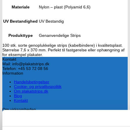
Materiale
Nylon – plast (Polyamid 6,6)
UV Bestandighed
UV Bestandig
Produkttype
Genanvendelige Strips
100 stk. sorte genoplukkelige strips (kabelbindere) i kvalitetsplast.
Størrelse 7,6 x 370 mm. Perfekt til fastgørelse eller ophængning af
for eksempel plakater.
Kontakt
Mail: info@plakatstrips.dk
Telefon: +45 53 72 08 56
Information
Handelsbetingelser
Cookie- og privatlivspolitik
Om plakatstrips.dk
Blog
Kontakt
Om virksomheden
Drives af Lars Hammersholt, som har mere end 10 års erfaring med
valgkamp og især med planlægning og ophængning af valgplakater.