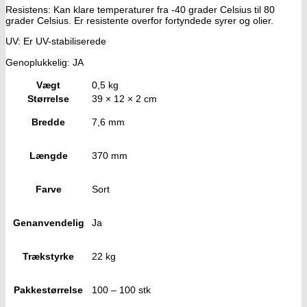
Resistens: Kan klare temperaturer fra -40 grader Celsius til 80
grader Celsius. Er resistente overfor fortyndede syrer og olier.
UV: Er UV-stabiliserede
Genoplukkelig: JA
Vægt
0,5 kg
Størrelse
39 × 12 × 2 cm
Bredde
7,6 mm
Længde
370 mm
Farve
Sort
Genanvendelig
Ja
Trækstyrke
22 kg
Pakkestørrelse
100 – 100 stk