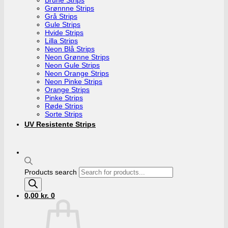
Grønnne Strips
Grå Strips
Gule Strips
Hvide Strips
Lilla Strips
Neon Blå Strips
Neon Grønne Strips
Neon Gule Strips
Neon Orange Strips
Neon Pinke Strips
Orange Strips
Pinke Strips
Røde Strips
Sorte Strips
UV Resistente Strips
Products search
0,00
kr.
0