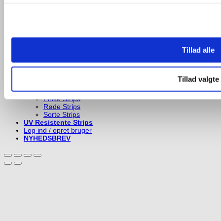
Brune Strips
Grønnne Strips
Grå Strips
Gule Strips
Hvide Strips
Lilla Strips
Tillad alle
Neon Blå Strips
Neon Grønne Strips
Neon Gule Strips
Neon Orange Strips
Tillad valgte
Neon Pinke Strips
Orange Strips
Pinke Strips
Røde Strips
Sorte Strips
UV Resistente Strips
Log ind / opret bruger
NYHEDSBREV