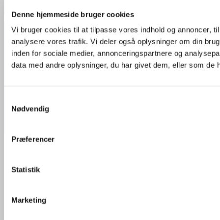
Han fandt hurtigt ud af at plakatstrips er alt for dyre i Danmark, så
han besluttede tidligt at importere strips fra udlandet.
Denne hjemmeside bruger cookies
Vi bruger cookies til at tilpasse vores indhold og annoncer, til 
Handelsbetingelser
Cookie- og privatlivspolitik
analysere vores trafik. Vi deler også oplysninger om din br
Om plakatstrips.dk
inden for sociale medier, annonceringspartnere og analysepa
Visa
Blog
Kontakt
data med andre oplysninger, du har givet dem, eller som de ha
Copyright 2026 ©
Plakatstrips.dk
MasterCard
Samtykkevalg
Nødvendig
Cash On Delivery
Præferencer
Products search
Alle strips
Statistik
Strips til plakater
Lange Strips
Brede Strips
Marketing
Genanvendelige Strips
Farvede Strips
Blå Strips