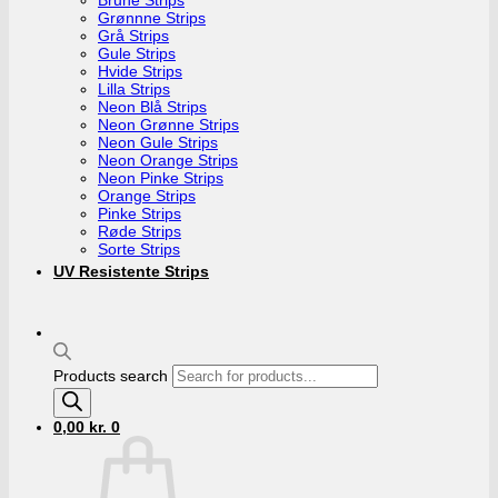
Grønnne Strips
Grå Strips
Gule Strips
Hvide Strips
Lilla Strips
Neon Blå Strips
Neon Grønne Strips
Neon Gule Strips
Neon Orange Strips
Neon Pinke Strips
Orange Strips
Pinke Strips
Røde Strips
Sorte Strips
UV Resistente Strips
Products search
0,00
kr.
0