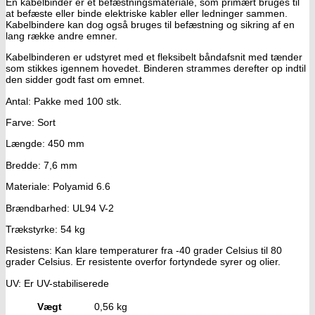
En kabelbinder er et befæstningsmateriale, som primært bruges til
at befæste eller binde elektriske kabler eller ledninger sammen.
Kabelbindere kan dog også bruges til befæstning og sikring af en
lang række andre emner.
Kabelbinderen er udstyret med et fleksibelt båndafsnit med tænder
som stikkes igennem hovedet. Binderen strammes derefter op indtil
den sidder godt fast om emnet.
Antal: Pakke med 100 stk.
Farve: Sort
Længde: 450 mm
Bredde: 7,6 mm
Materiale: Polyamid 6.6
Brændbarhed: UL94 V-2
Trækstyrke: 54 kg
Resistens: Kan klare temperaturer fra -40 grader Celsius til 80
grader Celsius. Er resistente overfor fortyndede syrer og olier.
UV: Er UV-stabiliserede
Vægt
0,56 kg