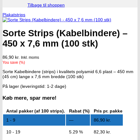
Tilbage til shoppen
Plakatstrips
Sorte Strips (Kabelbindere) –
450 x 7,6 mm (100 stk)
86,90
kr.
Inkl. moms
You save
(
%)
Sorte Kabelbindere (strips) i kvalitets polyamid 6,6 plast – 450 mm
(45 cm) lange x 7,6 mm bredde (100 stk)
På lager (leveringstid: 1-2 dage)
Køb mere, spar mere!
Antal pakker (af 100 strips).
Rabat (%)
Pris pr. pakke
1 - 9
—
86,90
kr.
10 - 19
5.29 %
82,30
kr.