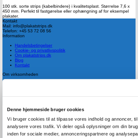
100 stk. sorte strips (kabelbindere) i kvalitetsplast. Størrelse 7,6 x
450 mm. Perfekt til fastgørelse eller ophængning af for eksempel
plakater.
Kontakt
Mail: info@plakatstrips.dk
Telefon: +45 53 72 08 56
Information
Handelsbetingelser
Cookie- og privatlivspolitik
Om plakatstrips.dk
Blog
Kontakt
Om virksomheden
Drives af Lars Hammersholt, som har mere end 10 års erfaring med
valgkamp og især med planlægning og ophængning af valgplakater.
Han fandt hurtigt ud af at plakatstrips er alt for dyre i Danmark, så
han besluttede tidligt at importere strips fra udlandet.
Denne hjemmeside bruger cookies
Handelsbetingelser
Vi bruger cookies til at tilpasse vores indhold og annoncer, til 
Cookie- og privatlivspolitik
analysere vores trafik. Vi deler også oplysninger om din br
Om plakatstrips.dk
Visa
Blog
inden for sociale medier, annonceringspartnere og analysepa
Kontakt