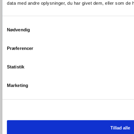
data med andre oplysninger, du har givet dem, eller som de ha
Copyright 2026 ©
Plakatstrips.dk
MasterCard
Samtykkevalg
Nødvendig
Cash On Delivery
Præferencer
Products search
Alle strips
Statistik
Strips til plakater
Lange Strips
Brede Strips
Genanvendelige Strips
Marketing
Farvede Strips
Blå Strips
Brune Strips
Grønnne Strips
Grå Strips
Gule Strips
Hvide Strips
Lilla Strips
Neon Blå Strips
Tillad alle
Neon Grønne Strips