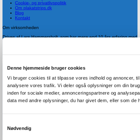
Cookie- og privatlivspolitik
Om plakatstrips.dk
Blog
Kontakt
Om virksomheden
Drives af Lars Hammersholt, som har mere end 10 års erfaring med
valgkamp og især med planlægning og ophængning af valgplakater.
Han fandt hurtigt ud af at plakatstrips er alt for dyre i Danmark, så
han besluttede tidligt at importere strips fra udlandet.
Denne hjemmeside bruger cookies
Handelsbetingelser
Cookie- og privatlivspolitik
Vi bruger cookies til at tilpasse vores indhold og annoncer, til 
Om plakatstrips.dk
Visa
analysere vores trafik. Vi deler også oplysninger om din br
Blog
Kontakt
inden for sociale medier, annonceringspartnere og analysepa
Copyright 2026 ©
Plakatstrips.dk
data med andre oplysninger, du har givet dem, eller som de ha
MasterCard
Samtykkevalg
Nødvendig
Cash On Delivery