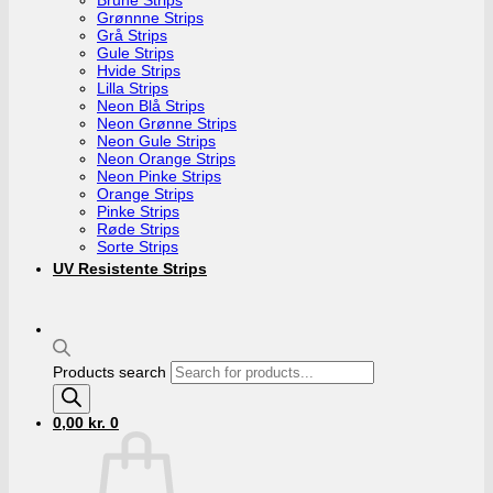
Grønnne Strips
Grå Strips
Gule Strips
Hvide Strips
Lilla Strips
Neon Blå Strips
Neon Grønne Strips
Neon Gule Strips
Neon Orange Strips
Neon Pinke Strips
Orange Strips
Pinke Strips
Røde Strips
Sorte Strips
UV Resistente Strips
Products search
0,00
kr.
0