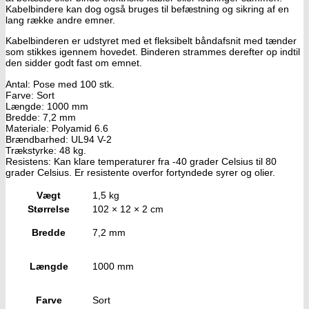
Kabelbindere kan dog også bruges til befæstning og sikring af en
lang række andre emner.
Kabelbinderen er udstyret med et fleksibelt båndafsnit med tænder
som stikkes igennem hovedet. Binderen strammes derefter op indtil
den sidder godt fast om emnet.
Antal: Pose med 100 stk.
Farve: Sort
Længde: 1000 mm
Bredde: 7,2 mm
Materiale: Polyamid 6.6
Brændbarhed: UL94 V-2
Trækstyrke: 48 kg.
Resistens: Kan klare temperaturer fra -40 grader Celsius til 80
grader Celsius. Er resistente overfor fortyndede syrer og olier.
Vægt
1,5 kg
Størrelse
102 × 12 × 2 cm
Bredde
7,2 mm
Længde
1000 mm
Farve
Sort