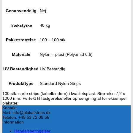
Genanvendelig
Nej
Trækstyrke
48 kg
Pakkestørrelse
100 – 100 stk
Materiale
Nylon – plast (Polyamid 6,6)
UV Bestandighed
UV Bestandig
Produkttype
Standard Nylon Strips
100 stk. sorte strips (kabelbindere) i kvalitetsplast. Størrelse 7,2 x
1000 mm. Perfekt til fastgørelse eller ophængning af for eksempel
plakater.
Kontakt
Mail: info@plakatstrips.dk
Telefon: +45 53 72 08 56
Information
Handelsbetingelser