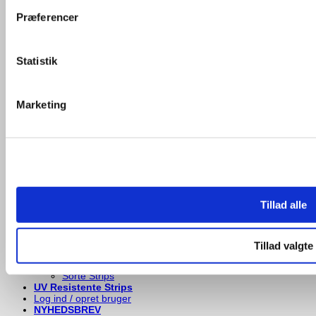
Products search
Præferencer
Alle strips
Strips til plakater
Statistik
Lange Strips
Brede Strips
Genanvendelige Strips
Farvede Strips
Marketing
Blå Strips
Brune Strips
Grønnne Strips
Grå Strips
Gule Strips
Hvide Strips
Lilla Strips
Neon Blå Strips
Neon Grønne Strips
Tillad alle
Neon Gule Strips
Neon Orange Strips
Neon Pinke Strips
Orange Strips
Tillad valgte
Pinke Strips
Røde Strips
Sorte Strips
UV Resistente Strips
Log ind / opret bruger
NYHEDSBREV