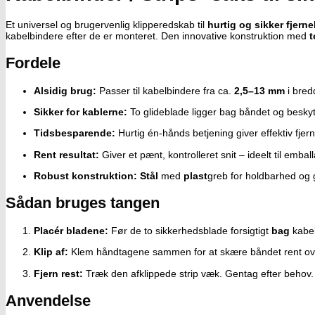
Et universel og brugervenlig klipperedskab til
hurtig og sikker fjerne
kabelbindere efter de er monteret. Den innovative konstruktion med
t
Fordele
Alsidig brug:
Passer til kabelbindere fra ca.
2,5–13 mm
i bred
Sikker for kablerne:
To glideblade ligger bag båndet og beskytt
Tidsbesparende:
Hurtig én-hånds betjening giver effektiv fjern
Rent resultat:
Giver et pænt, kontrolleret snit – ideelt til emba
Robust konstruktion:
Stål
med
plast
greb for holdbarhed og
Sådan bruges tangen
Placér bladene:
Før de to sikkerhedsblade forsigtigt
bag
kabel
Klip af:
Klem håndtagene sammen for at skære båndet rent ov
Fjern rest:
Træk den afklippede strip væk. Gentag efter behov.
Anvendelse