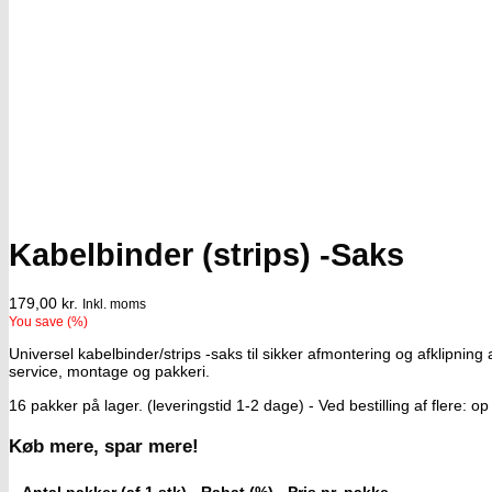
Kabelbinder (strips) -Saks
179,00
kr.
Inkl. moms
You save
(
%)
Universel kabelbinder/strips -saks til sikker afmontering og afklipnin
service, montage og pakkeri.
16 pakker på lager. (leveringstid 1-2 dage) - Ved bestilling af flere: op
Køb mere, spar mere!
Antal pakker (af 1 stk)
Rabat (%)
Pris pr. pakke