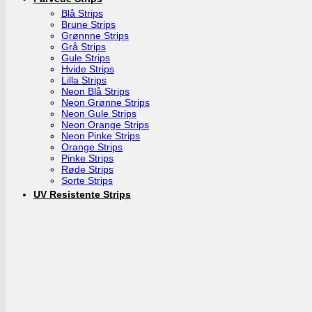
Blå Strips
Brune Strips
Grønnne Strips
Grå Strips
Gule Strips
Hvide Strips
Lilla Strips
Neon Blå Strips
Neon Grønne Strips
Neon Gule Strips
Neon Orange Strips
Neon Pinke Strips
Orange Strips
Pinke Strips
Røde Strips
Sorte Strips
UV Resistente Strips