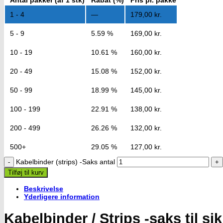
1 - 4
—
179,00
kr.
5 - 9
5.59 %
169,00
kr.
10 - 19
10.61 %
160,00
kr.
20 - 49
15.08 %
152,00
kr.
50 - 99
18.99 %
145,00
kr.
100 - 199
22.91 %
138,00
kr.
200 - 499
26.26 %
132,00
kr.
500+
29.05 %
127,00
kr.
Kabelbinder (strips) -Saks antal
Tilføj til kurv
Beskrivelse
Yderligere information
Kabelbinder / Strips -saks til s