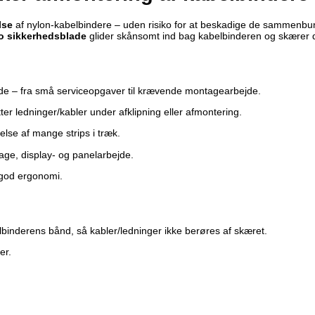
lse
af nylon-kabelbindere – uden risiko for at beskadige de sammenbund
o sikkerhedsblade
glider skånsomt ind bag kabelbinderen og skærer de
de – fra små serviceopgaver til krævende montagearbejde.
er ledninger/kabler under afklipning eller afmontering.
else af mange strips i træk.
llage, display- og panelarbejde.
 god ergonomi.
binderens bånd, så kabler/ledninger ikke berøres af skæret.
er.