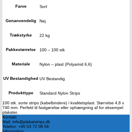
Farve
Sort
Genanvendelig
Nej
Trækstyrke
22 kg
Pakkestørrelse
100 – 100 stk
Materiale
Nylon – plast (Polyamid 6,6)
UV Bestandighed
UV Bestandig
Produkttype
Standard Nylon Strips
100 stk. sorte strips (kabelbindere) i kvalitetsplast. Størrelse 4,8 x
740 mm. Perfekt til fastgørelse eller ophængning af for eksempel
plakater.
Kontakt
Mail: info@plakatstrips.dk
Telefon: +45 53 72 08 56
Information