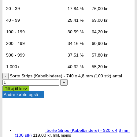
20 - 39
17.84 %
76,00
kr.
40 - 99
25.41 %
69,00
kr.
100 - 199
30.59 %
64,20
kr.
200 - 499
34.16 %
60,90
kr.
500 - 999
37.51 %
57,80
kr.
1.000+
40.32 %
55,20
kr.
Sorte Strips (Kabelbindere) - 740 x 4,8 mm (100 stk) antal
Tilføj til kurv
Andre købte også…
Sorte Strips (Kabelbindere) - 920 x 4,8 mm
(100 stk)
119,00
kr.
Inkl. moms