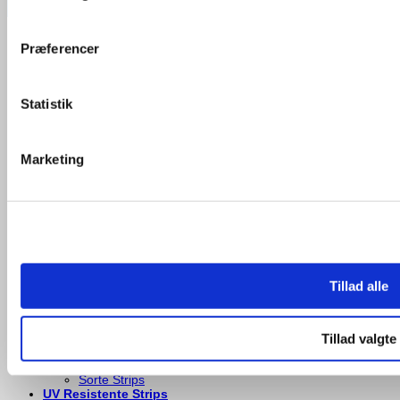
Cash On Delivery
Products search
Præferencer
Alle strips
Strips til plakater
Statistik
Lange Strips
Brede Strips
Genanvendelige Strips
Farvede Strips
Marketing
Blå Strips
Brune Strips
Grønnne Strips
Grå Strips
Gule Strips
Hvide Strips
Lilla Strips
Neon Blå Strips
Neon Grønne Strips
Tillad alle
Neon Gule Strips
Neon Orange Strips
Neon Pinke Strips
Orange Strips
Tillad valgte
Pinke Strips
Røde Strips
Sorte Strips
UV Resistente Strips