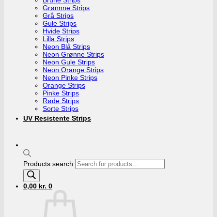
Grønnne Strips
Grå Strips
Gule Strips
Hvide Strips
Lilla Strips
Neon Blå Strips
Neon Grønne Strips
Neon Gule Strips
Neon Orange Strips
Neon Pinke Strips
Orange Strips
Pinke Strips
Røde Strips
Sorte Strips
UV Resistente Strips
Products search
0,00
kr.
0