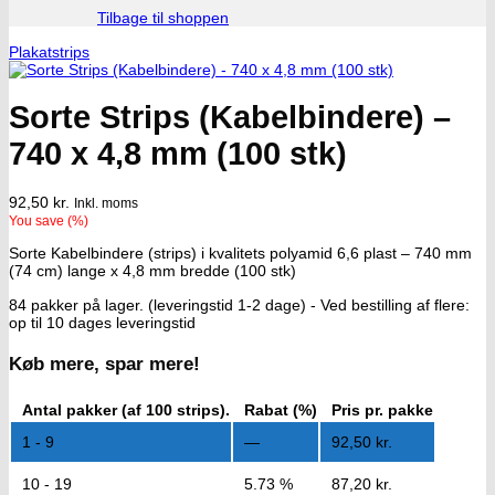
Tilbage til shoppen
Plakatstrips
Sorte Strips (Kabelbindere) –
740 x 4,8 mm (100 stk)
92,50
kr.
Inkl. moms
You save
(
%)
Sorte Kabelbindere (strips) i kvalitets polyamid 6,6 plast – 740 mm
(74 cm) lange x 4,8 mm bredde (100 stk)
84 pakker på lager. (leveringstid 1-2 dage) - Ved bestilling af flere:
op til 10 dages leveringstid
Køb mere, spar mere!
Antal pakker (af 100 strips).
Rabat (%)
Pris pr. pakke
1 - 9
—
92,50
kr.
10 - 19
5.73 %
87,20
kr.