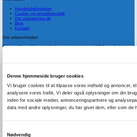
Handelsbetingelser
Cookie- og privatlivspolitik
Om plakatstrips.dk
Blog
Kontakt
Om virksomheden
Drives af Lars Hammersholt, som har mere end 10 års erfaring med
valgkamp og især med planlægning og ophængning af valgplakater.
Han fandt hurtigt ud af at plakatstrips er alt for dyre i Danmark, så
han besluttede tidligt at importere strips fra udlandet.
Denne hjemmeside bruger cookies
Handelsbetingelser
Cookie- og privatlivspolitik
Vi bruger cookies til at tilpasse vores indhold og annoncer, til 
Om plakatstrips.dk
analysere vores trafik. Vi deler også oplysninger om din br
Visa
Blog
Kontakt
inden for sociale medier, annonceringspartnere og analysepa
data med andre oplysninger, du har givet dem, eller som de ha
Copyright 2026 ©
Plakatstrips.dk
MasterCard
Samtykkevalg
Nødvendig