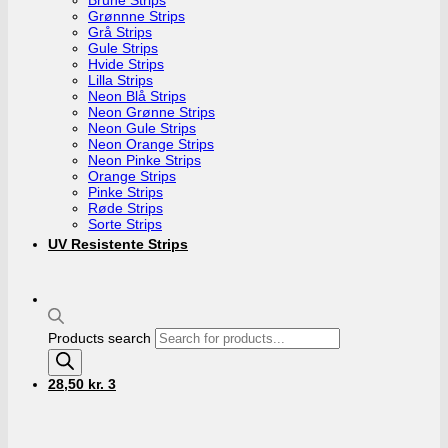
Grønnne Strips
Grå Strips
Gule Strips
Hvide Strips
Lilla Strips
Neon Blå Strips
Neon Grønne Strips
Neon Gule Strips
Neon Orange Strips
Neon Pinke Strips
Orange Strips
Pinke Strips
Røde Strips
Sorte Strips
UV Resistente Strips
Products search
28,50
kr.
3