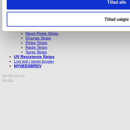
Gule Strips
Tillad alle
Hvide Strips
Lilla Strips
Neon Blå Strips
Tillad valgte
Neon Grønne Strips
Neon Gule Strips
Neon Orange Strips
Neon Pinke Strips
Orange Strips
Pinke Strips
Røde Strips
Sorte Strips
UV Resistente Strips
Log ind / opret bruger
NYHEDSBREV