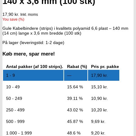
140 x 3,6 mm (100 stk)
17,90
kr.
Inkl. moms
You save
(
%)
Gule Kabelbindere (strips) i kvalitets polyamid 6,6 plast – 140 mm
(14 cm) lange x 3,6 mm bredde (100 stk)
På lager (leveringstid: 1-2 dage)
Køb mere, spar mere!
Antal pakker (af 100 strips).
Rabat (%)
Pris pr. pakke
1 - 9
—
17,90
kr.
10 - 49
15.64 %
15,10
kr.
50 - 249
39.11 %
10,90
kr.
250 - 499
43.02 %
10,20
kr.
500 - 999
45.87 %
9,69
kr.
1.000 - 1.999
48.6 %
9,20
kr.