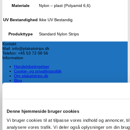
Materiale
Nylon – plast (Polyamid 6,6)
UV Bestandighed
Ikke UV Bestandig
Produkttype
Standard Nylon Strips
Kontakt
Mail: info@plakatstrips.dk
Telefon: +45 53 72 08 56
Information
Handelsbetingelser
Cookie- og privatlivspolitik
Om plakatstrips.dk
Blog
Kontakt
Om virksomheden
Drives af Lars Hammersholt, som har mere end 10 års erfaring med
valgkamp og især med planlægning og ophængning af valgplakater.
Denne hjemmeside bruger cookies
Han fandt hurtigt ud af at plakatstrips er alt for dyre i Danmark, så
Vi bruger cookies til at tilpasse vores indhold og annoncer, til 
han besluttede tidligt at importere strips fra udlandet.
analysere vores trafik. Vi deler også oplysninger om din br