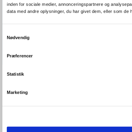
Handelsbetingelser
inden for sociale medier, annonceringspartnere og analysepa
Cookie- og privatlivspolitik
data med andre oplysninger, du har givet dem, eller som de ha
Om plakatstrips.dk
Visa
Blog
Kontakt
Samtykkevalg
Copyright 2026 ©
Plakatstrips.dk
Nødvendig
MasterCard
Præferencer
Cash On Delivery
Products search
Statistik
Alle strips
Strips til plakater
Marketing
Lange Strips
Brede Strips
Genanvendelige Strips
Farvede Strips
Blå Strips
Brune Strips
Grønnne Strips
Grå Strips