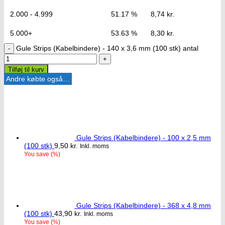
2.000 - 4.999
51.17 %
8,74
kr.
5.000+
53.63 %
8,30
kr.
Gule Strips (Kabelbindere) - 140 x 3,6 mm (100 stk) antal
Tilføj til kurv
Andre købte også…
Gule Strips (Kabelbindere) - 100 x 2,5 mm
(100 stk)
9,50
kr.
Inkl. moms
You save
(
%)
Gule Strips (Kabelbindere) - 368 x 4,8 mm
(100 stk)
43,90
kr.
Inkl. moms
You save
(
%)