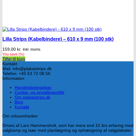
Lilla Strips (Kabelbindere) – 610 x 9 mm (100 stk)
159,00
kr.
Inkl. moms
You save
(
%)
Tilføj til kurv
Kontakt
Mail: info@plakatstrips.dk
Telefon: +45 53 72 08 56
Information
Handelsbetingelser
Cookie- og privatlivspolitik
Om plakatstrips.dk
Blog
Kontakt
Om virksomheden
Drives af Lars Hammersholt, som har mere end 10 års erfaring med
valgkamp og især med planlægning og ophængning af valgplakater.