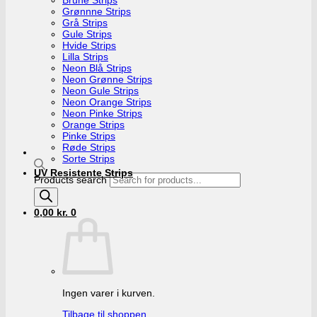
Grønnne Strips
Grå Strips
Gule Strips
Hvide Strips
Lilla Strips
Neon Blå Strips
Neon Grønne Strips
Neon Gule Strips
Neon Orange Strips
Neon Pinke Strips
Orange Strips
Pinke Strips
Røde Strips
Sorte Strips
UV Resistente Strips
Products search
0,00
kr.
0
Ingen varer i kurven.
Tilbage til shoppen