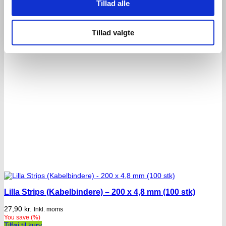
Tillad alle
Tillad valgte
Lilla Strips (Kabelbindere) – 200 x 4,8 mm (100 stk)
27,90
kr.
Inkl. moms
You save
(
%)
Tilføj til kurv