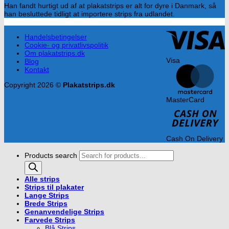
Han fandt hurtigt ud af at plakatstrips er alt for dyre i Danmark, så
han besluttede tidligt at importere strips fra udlandet.
Handelsbetingelser
Cookie- og privatlivspolitik
Om plakatstrips.dk
Visa
Blog
Kontakt
Copyright 2026 ©
Plakatstrips.dk
MasterCard
Cash On Delivery
Products search
Alle strips
Strips til plakater
Lange Strips
Brede Strips
Genanvendelige Strips
Farvede Strips
Blå Strips