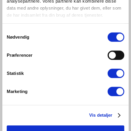
analysepartnere. Vores partnere kan kombinere disse
data med andre oplysninger, du har givet dem, eller som
de har indsamlet fra din brug af deres tjenester.
Samtykkevalg
Nødvendig
Præferencer
Statistik
Lilla Strips (Kabelbindere) – 100 x 2,5 mm (100 stk)
Marketing
9,50
kr.
Inkl. moms
You save
(
%)
Tilføj til kurv
Vis detaljer