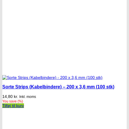
Sorte Strips (Kabelbindere) – 200 x 3,6 mm (100 stk)
14,80
kr.
Inkl. moms
You save
(
%)
Tilføj til kurv