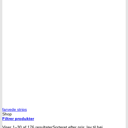
farvede strips
Shop
Filtrer produkter
Viser 1–30 af 176 resultater
Sorteret efter pris: lav til høj