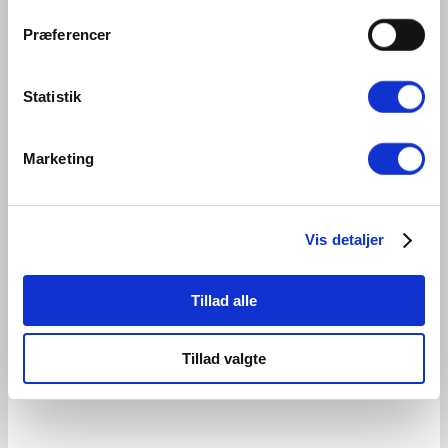
Grønne Strips (Kabelbindere) – 100 x 2,5 mm (100 stk)
Præferencer
9,50
kr.
Inkl. moms
You save
(
%)
Tilføj til kurv
Statistik
Marketing
Vis detaljer
Tillad alle
Tillad valgte