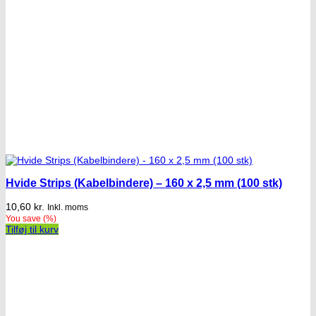
Hvide Strips (Kabelbindere) – 160 x 2,5 mm (100 stk)
10,60
kr.
Inkl. moms
You save
(
%)
Tilføj til kurv