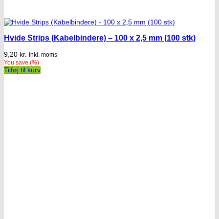
Hvide Strips (Kabelbindere) – 100 x 2,5 mm (100 stk)
9,20
kr.
Inkl. moms
You save
(
%)
Tilføj til kurv