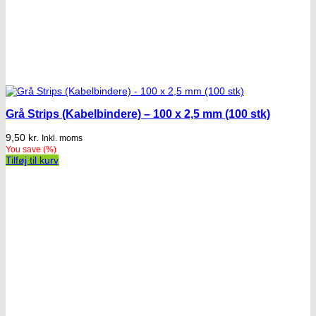
Grå Strips (Kabelbindere) – 100 x 2,5 mm (100 stk)
9,50
kr.
Inkl. moms
You save
(
%)
Tilføj til kurv