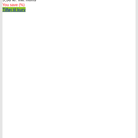
Inkl. moms
You save
(
%)
Tilføj til kurv