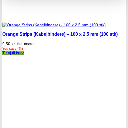
Orange Strips (Kabelbindere) – 100 x 2,5 mm (100 stk)
9,50
kr.
Inkl. moms
You save
(
%)
Tilføj til kurv