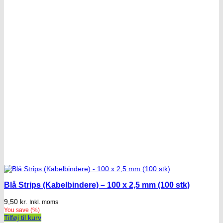
Blå Strips (Kabelbindere) – 100 x 2,5 mm (100 stk)
9,50
kr.
Inkl. moms
You save
(
%)
Tilføj til kurv