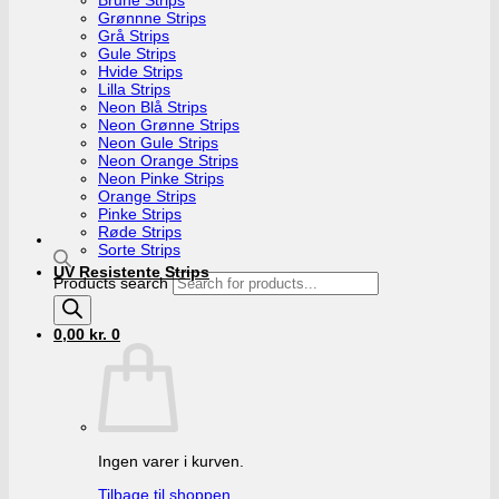
Grønnne Strips
Grå Strips
Gule Strips
Hvide Strips
Lilla Strips
Neon Blå Strips
Neon Grønne Strips
Neon Gule Strips
Neon Orange Strips
Neon Pinke Strips
Orange Strips
Pinke Strips
Røde Strips
Sorte Strips
UV Resistente Strips
Products search
0,00
kr.
0
Ingen varer i kurven.
Tilbage til shoppen