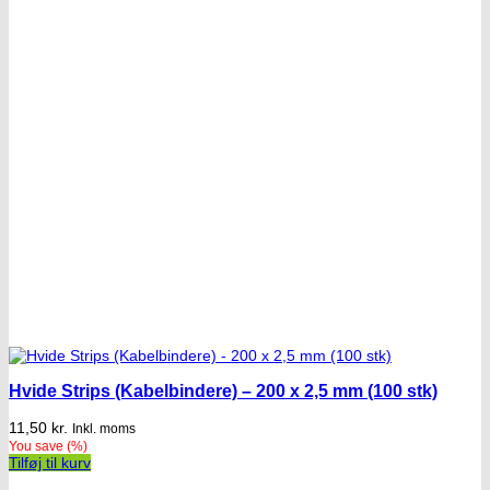
Hvide Strips (Kabelbindere) – 200 x 2,5 mm (100 stk)
11,50
kr.
Inkl. moms
You save
(
%)
Tilføj til kurv