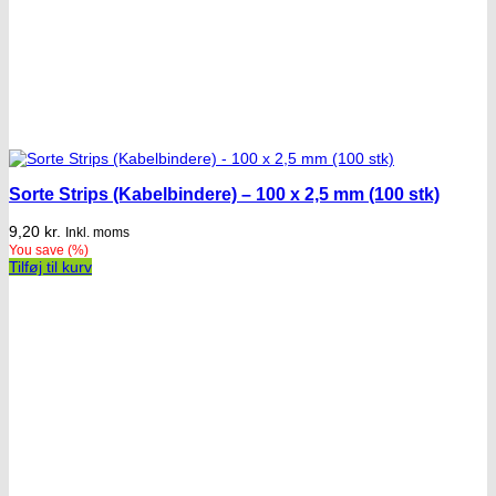
Sorte Strips (Kabelbindere) – 100 x 2,5 mm (100 stk)
9,20
kr.
Inkl. moms
You save
(
%)
Tilføj til kurv