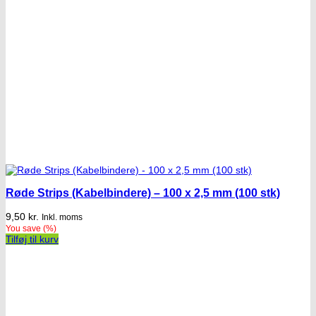
Røde Strips (Kabelbindere) – 100 x 2,5 mm (100 stk)
9,50
kr.
Inkl. moms
You save
(
%)
Tilføj til kurv