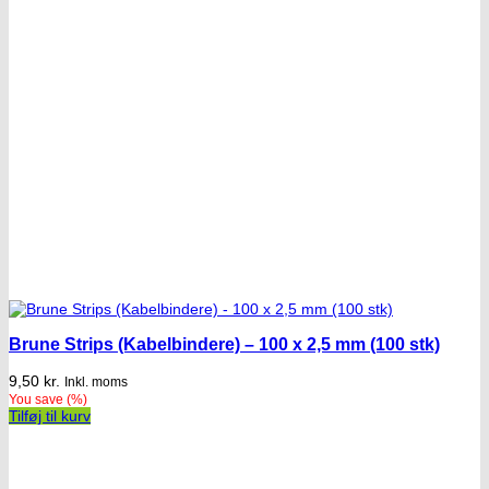
Brune Strips (Kabelbindere) – 100 x 2,5 mm (100 stk)
9,50
kr.
Inkl. moms
You save
(
%)
Tilføj til kurv