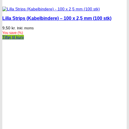
Lilla Strips (Kabelbindere) – 100 x 2,5 mm (100 stk)
9,50
kr.
Inkl. moms
You save
(
%)
Tilføj til kurv