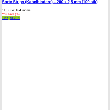
Sorte Strips (Kabelbindere) – 200 x 2,5 mm (100 stk)
11,50
kr.
Inkl. moms
You save
(
%)
Tilføj til kurv