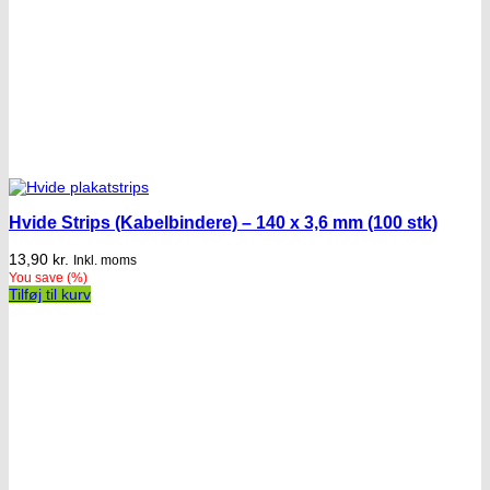
Hvide Strips (Kabelbindere) – 140 x 3,6 mm (100 stk)
13,90
kr.
Inkl. moms
You save
(
%)
Tilføj til kurv