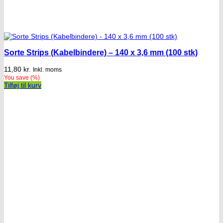
Sorte Strips (Kabelbindere) – 140 x 3,6 mm (100 stk)
11,80
kr.
Inkl. moms
You save
(
%)
Tilføj til kurv