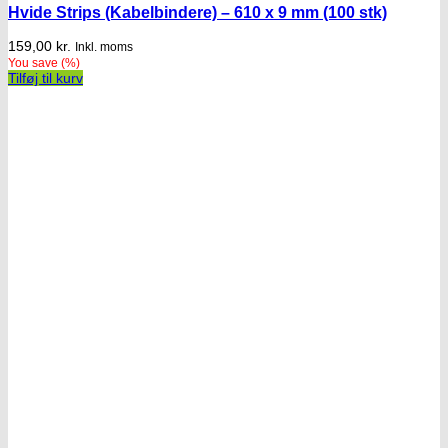
Hvide Strips (Kabelbindere) – 610 x 9 mm (100 stk)
159,00
kr.
Inkl. moms
You save
(
%)
Tilføj til kurv