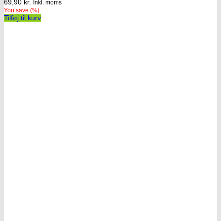
69,90
kr.
Inkl. moms
You save
(
%)
Tilføj til kurv