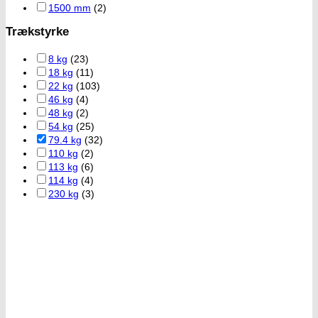
1500 mm
(2)
Trækstyrke
8 kg
(23)
18 kg
(11)
22 kg
(103)
46 kg
(4)
48 kg
(2)
54 kg
(25)
79.4 kg
(32)
110 kg
(2)
113 kg
(6)
114 kg
(4)
230 kg
(3)