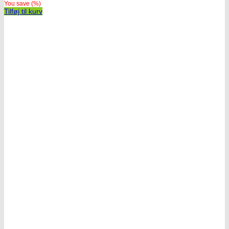
You save
(
%)
Tilføj til kurv